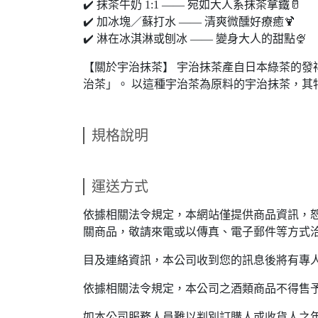
✔️ 抹茶牛奶 1:1 —— 宛如大人系抹茶拿鐵🥛
✔️ 加冰塊／蘇打水 —— 清爽微醺好療癒🍹
✔️ 淋在冰淇淋或刨冰 —— 變身大人的甜點🍨
【關於宇治抹茶】 宇治抹茶產自日本綠茶的發
治茶」。 以這種宇治茶為原料的宇治抹茶，其
規格說明
運送方式
依據相關法令規定，本網站僅提供商品資訊，
關商品，敬請來電或以傳真、電子郵件等方式
目及連絡資訊，本公司收到您的訊息後將有專
依據相關法令規定，本公司之酒類商品不得售
如本公司服務人員難以判別訂購人或收貨人之