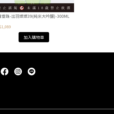
垂珠-出羽燦燦39(純米大吟醸)-300ML
白露垂珠-美山錦
1,089
NT$1,620
加入購物車