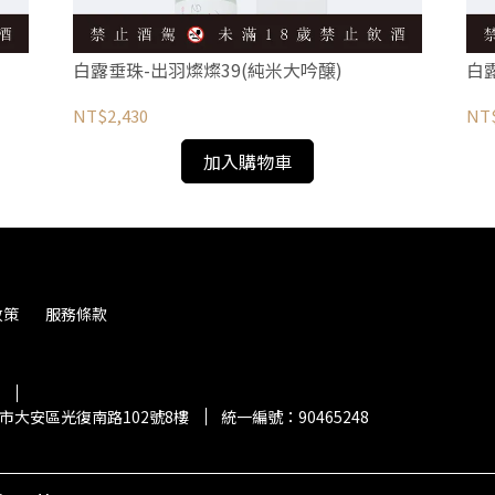
白露垂珠-出羽燦燦39(純米大吟醸)
白露
NT$2,430
NT$
加入購物車
政策
服務條款
北市大安區光復南路102號8樓
統一編號：90465248