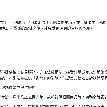
祥地──京都府宇治田原町為中心的周邊地區，並且僅限由京都
特色是在微微的澀味之後，能感受到深層的甘甜與醇厚。
恕不提供線上交易服務、亦無法於網站上接受訂單或完成訂單確
洽詢；本網站亦提供「詢問」的功能，供您更方便地告訴我們您
人與您聯繫並提供服務。
予年齡未滿十八歲之青少年，故於訂購相關商品時，請務必確認
年齡時，將會請其提供相關證明文件，敬請配合；且在任何不符