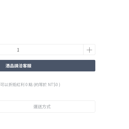
酒品請洽客服
 」可以折抵紅利
0
點 (約等於
NT$0
)
運送方式