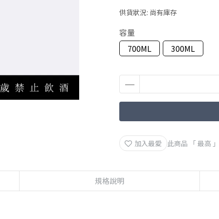
供貨狀況:
尚有庫存
容量
700ML
300ML
加入最愛
此商品 「 最高
規格說明