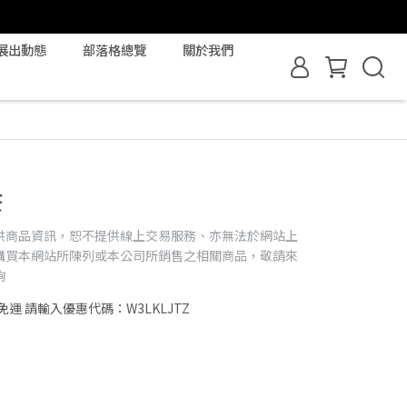
展出動態
部落格總覽
關於我們
茶
供商品資訊，恕不提供線上交易服務、亦無法於網站上
購買本網站所陳列或本公司所銷售之相關商品，敬請來
詢
免運 請輸入優惠代碼：W3LKLJTZ