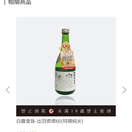
相關商品
白露垂珠-出羽燦燦60(特撰純米)
白